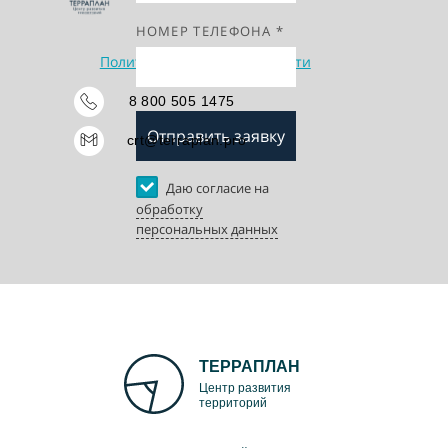
НОМЕР ТЕЛЕФОНА *
Политика конфедициальности
8 800 505 1475
Отправить заявку
crt@terraplan.pro
Даю согласие на
обработку
персональных данных
ТЕРРАПЛАН
Центр развития
территорий