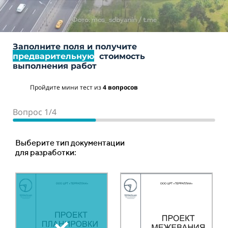
Заполните поля и получите
предварительную
стоимость
выполнения работ
Пройдите мини тест из
4 вопросов
Вопрос 1/4
Вопрос 2/4
Вопрос 3/4
Вопрос 4/4
Место расположения объекта
Ориентировочная площадь или протяженность
Тип объекта:
Выберите тип документации
объекта :
для разработки:
Ваш телефон
Ориентировочная цена
Площадный объект
составляет:
Ваше имя
Укажите количество гектар, 1 га = 10 000 м2 *