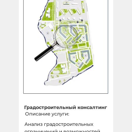
Площадный объект
Укажите количество гектар, 1 га = 10 000 м2 *
undefined ГА
Количество:
Линейный объект
Укажите количество в КМ *
Градостроительный консалтинг
Описание услуги:
1 КМ
Анализ градостроительных
Количество:
ограничений и возможностей