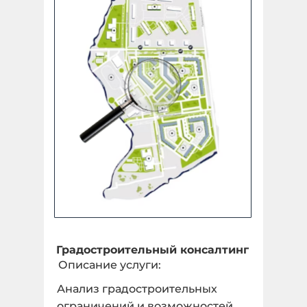
Площадный объект
Укажите количество гектар, 1 га = 10 000 м2 *
undefined ГА
Количество:
Линейный объект
Укажите количество в КМ *
Градостроительный консалтинг
Описание услуги:
1 КМ
Анализ градостроительных
Количество:
ограничений и возможностей