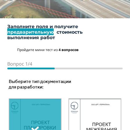
Заполните поля и получите
предварительную
стоимость
выполнения работ
Пройдите мини тест из
4 вопросов
Вопрос 1/4
Вопрос 2/4
Вопрос 3/4
Вопрос 4/4
Место расположения объекта
Ориентировочная площадь или протяженность
Тип объекта:
Выберите тип документации
объекта :
для разработки:
Ваш телефон
Ориентировочная цена
Площадный объект
составляет:
Ваше имя
Укажите количество гектар, 1 га = 10 000 м2 *