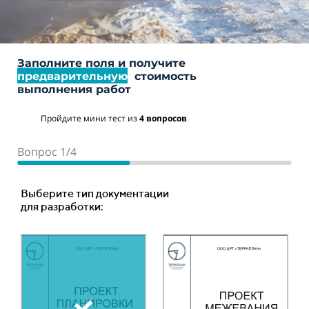
Заполните поля и получите
предварительную
стоимость
выполнения работ
Пройдите мини тест из
4 вопросов
Вопрос 1/4
Вопрос 2/4
Вопрос 3/4
Вопрос 4/4
Место расположения объекта
Ориентировочная площадь или протяженность
Тип объекта:
Выберите тип документации
объекта :
для разработки:
Ваш телефон
Ориентировочная цена
Площадный объект
составляет:
Ваше имя
Укажите количество гектар, 1 га = 10 000 м2 *