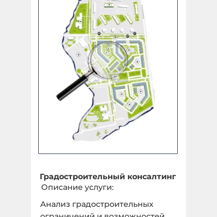
Площадный объект
Укажите количество гектар, 1 га = 10 000 м2 *
undefined ГА
Количество:
Линейный объект
Укажите количество в КМ *
Градостроительный консалтинг
Описание услуги:
1 КМ
Анализ градостроительных
Количество:
ограничений и возможностей