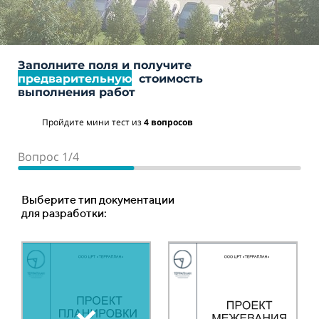
Заполните поля и получите
предварительную
стоимость
выполнения работ
Пройдите мини тест из
4 вопросов
Вопрос 1/4
Вопрос 2/4
Вопрос 3/4
Вопрос 4/4
Место расположения объекта
Ориентировочная площадь или протяженность
Тип объекта:
Выберите тип документации
объекта :
для разработки:
Ваш телефон
Ориентировочная цена
Площадный объект
составляет:
Ваше имя
Укажите количество гектар, 1 га = 10 000 м2 *