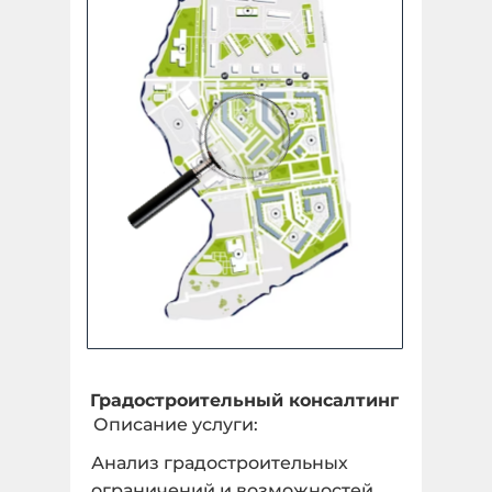
Площадный объект
Укажите количество гектар, 1 га = 10 000 м2 *
undefined ГА
Количество:
Линейный объект
Укажите количество в КМ *
Градостроительный консалтинг
Описание услуги:
1 КМ
Анализ градостроительных
Количество:
ограничений и возможностей