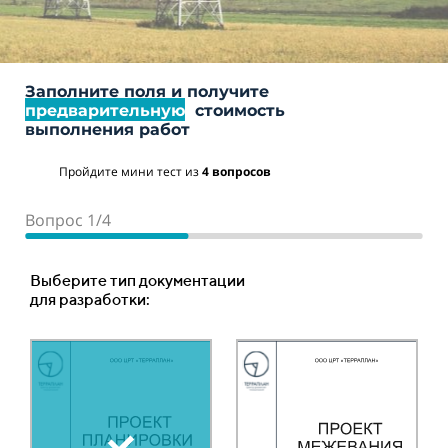
Заполните поля и получите
предварительную
стоимость
выполнения работ
Пройдите мини тест из
4 вопросов
Вопрос 1/4
Вопрос 2/4
Вопрос 3/4
Вопрос 4/4
Место расположения объекта
Ориентировочная площадь или протяженность
Тип объекта:
Выберите тип документации
объекта :
для разработки:
Ваш телефон
Ориентировочная цена
Площадный объект
составляет:
Ваше имя
Укажите количество гектар, 1 га = 10 000 м2 *