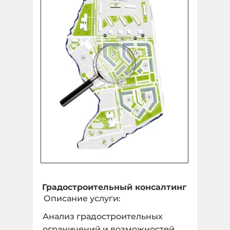
Площадный объект
Укажите количество гектар, 1 га = 10 000 м2 *
undefined ГА
Количество:
Линейный объект
Укажите количество в КМ *
Градостроительный консалтинг
Описание услуги:
1 КМ
Анализ градостроительных
Количество:
ограничений и возможностей