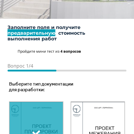
Заполните поля и получите
предварительную
стоимость
выполнения работ
Пройдите мини тест из
4 вопросов
Вопрос 1/4
Вопрос 2/4
Вопрос 3/4
Вопрос 4/4
Место расположения объекта
Ориентировочная площадь или протяженность
Тип объекта:
Выберите тип документации
объекта :
для разработки:
Ваш телефон
Ориентировочная цена
Площадный объект
составляет:
Ваше имя
Укажите количество гектар, 1 га = 10 000 м2 *