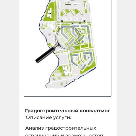
Площадный объект
Укажите количество гектар, 1 га = 10 000 м2 *
undefined ГА
Количество:
Линейный объект
Укажите количество в КМ *
Градостроительный консалтинг
Описание услуги:
1 КМ
Анализ градостроительных
Количество:
ограничений и возможностей