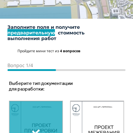
Заполните поля и получите
предварительную
стоимость
выполнения работ
Пройдите мини тест из
4 вопросов
Вопрос 1/4
Вопрос 2/4
Вопрос 3/4
Вопрос 4/4
Место расположения объекта
Ориентировочная площадь или протяженность
Тип объекта:
Выберите тип документации
объекта :
для разработки:
Ваш телефон
Ориентировочная цена
Площадный объект
составляет:
Ваше имя
Укажите количество гектар, 1 га = 10 000 м2 *