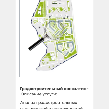
Площадный объект
Укажите количество гектар, 1 га = 10 000 м2 *
undefined ГА
Количество:
Линейный объект
Укажите количество в КМ *
Градостроительный консалтинг
Описание услуги:
1 КМ
Анализ градостроительных
Количество:
ограничений и возможностей