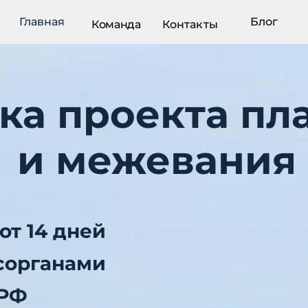
Главная
Блог
Команда
Контакты
ка проекта п
и межевания
от 14
дней
осорганами
 РФ