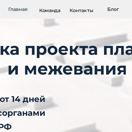
Главная
Блог
Команда
Контакты
ка проекта п
и межевания
от 14
дней
осорганами
 РФ